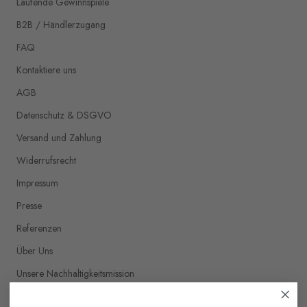
Laufende Gewinnspiele
B2B / Händlerzugang
FAQ
Kontaktiere uns
AGB
Datenschutz & DSGVO
Versand und Zahlung
Widerrufsrecht
Impressum
Presse
Referenzen
Über Uns
Unsere Nachhaltigkeitsmission
Jobs