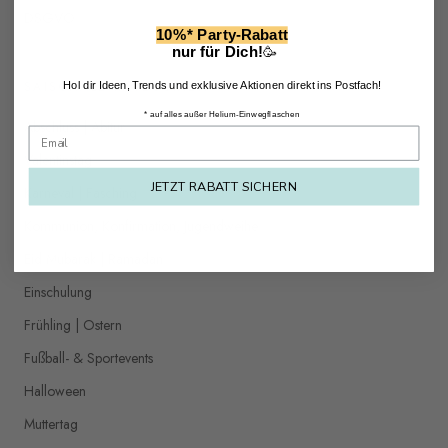
DSGVO
10%* Party-Rabatt
nur für Dich!
🥳
SAISONALE KATEGORIEN
Hol dir Ideen, Trends und exklusive Aktionen direkt ins Postfach!
* auf alles außer Helium-Einwegflaschen
Abschluss | Abitur
Valentinstag
JETZT RABATT SICHERN
Karneval | Fasching
Kommunion, Konfirmation, Jugendweihe
Eid Mubarak | Ramadan
Einschulung
Frühling | Ostern
Fußball- & Sportevents
Halloween
Muttertag